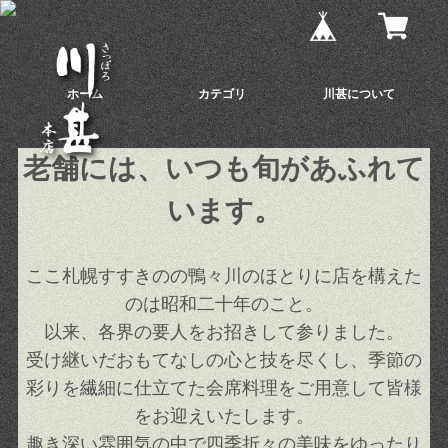
ホーム
カテゴリ
川甚について
老舗には、いつも旬があふれて
います。
ここ札幌すすきのの鴨々川のほとりに店を構えた
のは昭和二十年のこと。
以来、各界の要人をお招きして参りました。
受け継いだおもてなしの心と技を尽くし、季節の
彩りを繊細に仕立てた会席料理をご用意して皆様
をお迎えいたします。
趣き深い雰囲気の中で四季折々の美味をゆったり